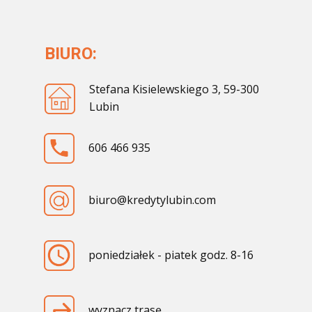
BIURO:
Stefana Kisielewskiego 3, 59-300
Lubin
606 466 935
biuro@kredytylubin.com
poniedziałek - piatek godz. 8-16
wyznacz trasę